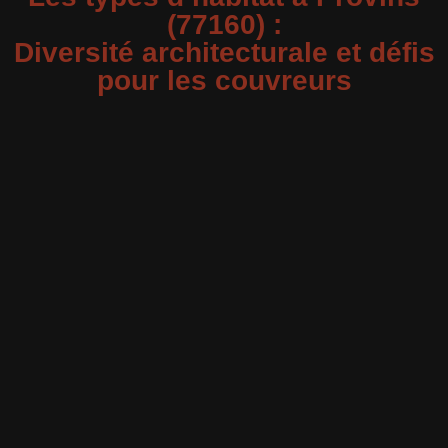
(77160) :
Diversité architecturale et défis
pour les couvreurs
À Provins, les habitations varient des maisons
anciennes en pierre aux pavillons modernes. Les
toitures traditionnelles en tuiles plates nécessitent un
entretien particulier, notamment en matière de zinguerie,
pour prévenir les infiltrations. Les couvreurs à Provins
doivent adapter leurs techniques aux spécificités de
chaque type de toiture, garantissant ainsi une isolation
efficace des combles et une protection durable des
bâtiments.
Les quartiers historiques de Provins présentent des
défis supplémentaires pour les artisans, avec des accès
restreints et des matériaux spécifiques à préserver. Les
travaux de nettoyage de toiture et de démoussage y
sont d’autant plus cruciaux pour maintenir l’esthétique
et la solidité des structures anciennes, tout en
respectant les normes de conservation du patrimoine.