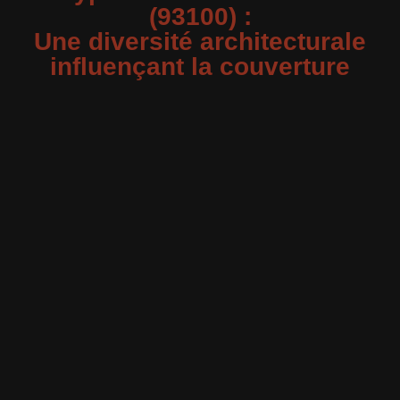
(93100) :
Une diversité architecturale
influençant la couverture
Montreuil présente une variété de types d’habitations,
des maisons anciennes aux immeubles modernes. Cette
diversité impacte l’accès aux toitures et les techniques
de couverture employées. Les maisons anciennes
peuvent nécessiter des méthodes spécifiques pour
préserver leur caractère, tandis que les constructions
récentes bénéficient souvent de matériaux modernes
facilitant l’entretien.
Les quartiers de Montreuil, tels que le centre-ville ou les
zones pavillonnaires, présentent des défis distincts en
matière de couverture. Les immeubles collectifs
requièrent des solutions adaptées pour la zinguerie et
l’isolation des combles, tandis que les maisons
individuelles bénéficient d’une plus grande flexibilité
dans le choix des matériaux et des techniques de
couverture.