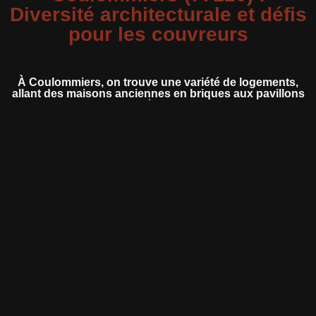
Diversité architecturale et défis
pour les couvreurs
À Coulommiers, on trouve une variété de logements,
allant des maisons anciennes en briques aux pavillons
modernes. Cette diversité influence les techniques de
couverture employées. Par exemple, les maisons
anciennes peuvent nécessiter des travaux de zinguerie
spécifiques pour préserver leur esthétique, tandis que
les constructions récentes peuvent bénéficier d’une
isolation combles performante pour améliorer l’efficacité
énergétique.
Les quartiers historiques de Coulommiers présentent
des toitures complexes, souvent en ardoise ou en tuiles
traditionnelles. Ces structures demandent une expertise
particulière en matière de couverture et de rénovation.
Les lotissements modernes, quant à eux, offrent des
toitures plus simples, mais l’isolation combles reste un
enjeu majeur pour assurer le confort des habitants.