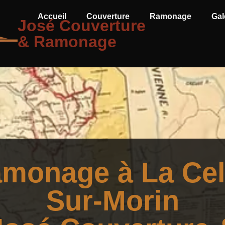
Accueil
Couverture
Ramonage
Gal
José Couverture
& Ramonage
monage à La Cel
Sur-Morin