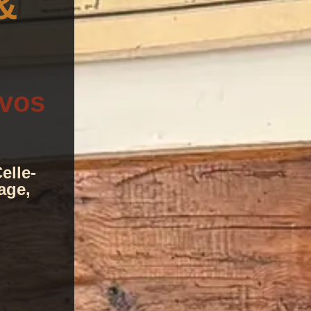
&
 vos
elle-
age,